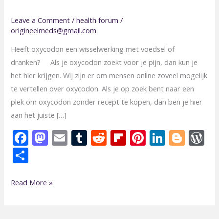
Leave a Comment
/
health forum
/
origineelmeds@gmail.com
Heeft oxycodon een wisselwerking met voedsel of
dranken? Als je oxycodon zoekt voor je pijn, dan kun je
het hier krijgen. Wij zijn er om mensen online zoveel mogelijk
te vertellen over oxycodon. Als je op zoek bent naar een
plek om oxycodon zonder recept te kopen, dan ben je hier
aan het juiste […]
F
M
E
T
R
Fli
Pi
Li
Bl
ac
as
m
u
e
p
nt
n
o
o
S
e
to
ai
m
d
b
er
k
g
d
h
b
d
l
bl
di
o
e
e
g
P
ar
Read More »
o
o
r
t
ar
st
dI
er
e
e
o
n
d
n
s