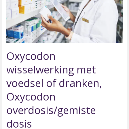
of
dranken,
Oxycodon
overdosis/gemiste
dosis
Oxycodon
wisselwerking met
voedsel of dranken,
Oxycodon
overdosis/gemiste
dosis